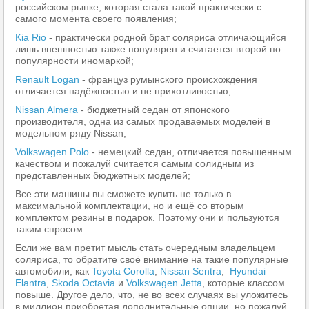
российском рынке, которая стала такой практически с
самого момента своего появления;
Kia Rio
- практически родной брат соляриса отличающийся
лишь внешностью также популярен и считается второй по
популярности иномаркой;
Renault Logan
- француз румынского происхождения
отличается надёжностью и не прихотливостью;
Nissan Almera
- бюджетный седан от японского
производителя, одна из самых продаваемых моделей в
модельном ряду Nissan;
Volkswagen Polo
- немецкий седан, отличается повышенным
качеством и пожалуй считается самым солидным из
представленных бюджетных моделей;
Все эти машины вы сможете купить не только в
максимальной комплектации, но и ещё со вторым
комплектом резины в подарок. Поэтому они и пользуются
таким спросом.
Если же вам претит мысль стать очередным владельцем
соляриса, то обратите своё внимание на такие популярные
автомобили, как
Toyota Corolla
,
Nissan Sentra
,
Hyundai
Elantra
,
Skoda Octavia
и
Volkswagen Jetta
, которые классом
повыше. Другое дело, что, не во всех случаях вы уложитесь
в миллион приобретая дополнительные опции, но пожалуй