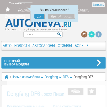
Ульяновск
Закрыть
Дилерам
Продать
Авторизация
Вы из Ульяновске?
Регистрация
Да
Другой город
Сервис по подбору нового автомобиля
АВТО
НОВОСТИ
АВТОСАЛОНЫ
ОТЗЫВЫ
БОЛЬШЕ
БЫСТРЫЙ
ВЫБОР МОДЕЛИ
Новые автомобили
Dongfeng
DF6
Dongfeng DF6
Dongfeng DF6
Пикап
c 2022
Комплектации и цены
Характеристики