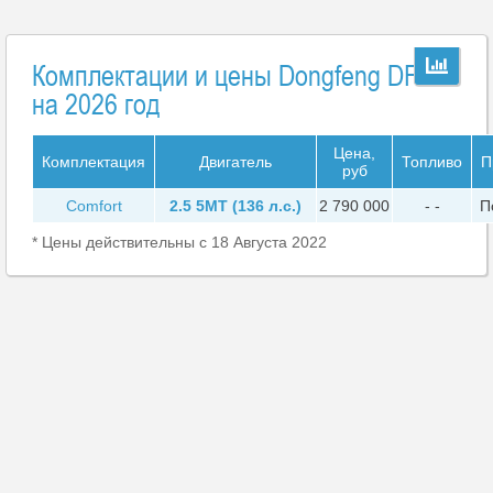
Комплектации и цены Dongfeng DF6
на 2026 год
Цена,
Комплектация
Двигатель
Топливо
П
руб
Comfort
2.5 5MT (136 л.с.)
2 790 000
- -
П
* Цены действительны с 18 Августа 2022