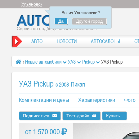
Ульяновск
Вы из Ульяновске?
Да
Другой город
Сервис по подбору нового автомобиля
АВТО
НОВОСТИ
АВТОСАЛОНЫ
О
Новые автомобили
УАЗ
Pickup
УАЗ Pickup
УАЗ Pickup
Пикап
c 2008
Комплектации и цены
Характеристики
Фото
Подписаться
Тест-драйв
Купить
от 1 570 000