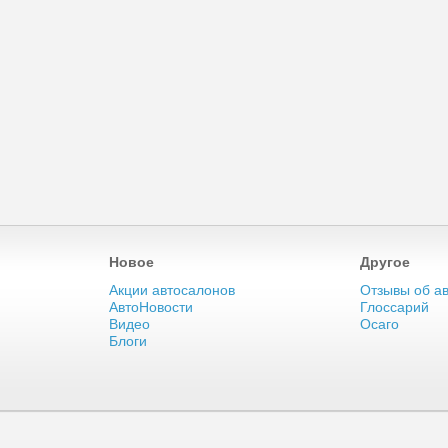
Новое
Другое
Акции автосалонов
Отзывы об а
АвтоНовости
Глоссарий
Видео
Осаго
Блоги