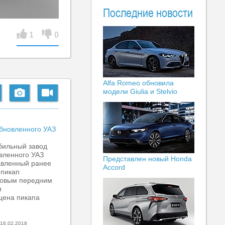
Последние новости
1
0
Alfa Romeo обновила
модели Giulia и Stelvio
бновленного УАЗ
бильный завод
вленного УАЗ
Представлен новый Honda
авленный ранее
Accord
 пикап
новым передним
и
цена пикапа
16.02.2018