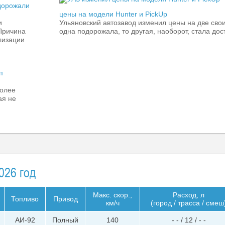
дорожали
цены на модели Hunter и PickUp
и
Ульяновский автозавод изменил цены на две сво
 Причина
одна подорожала, то другая, наоборот, стала дос
лизации
п
более
ая не
026 год
Макс. скор.,
Расход, л
Топливо
Привод
км/ч
(город / трасса / смеш
АИ-92
Полный
140
- - / 12 / - -