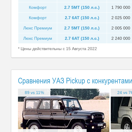
Комфорт
2.7 5MT (150 л.с.)
1 790 000
Комфорт
2.7 6AT (150 л.с.)
2 025 000
Люкс Премиум
2.7 5MT (150 л.с.)
2 005 000
Люкс Премиум
2.7 6AT (150 л.с.)
2 240 000
* Цены действительны с 15 Августа 2022
Сравнения УАЗ Pickup с конкурентам
89 vs 11%
24 vs 