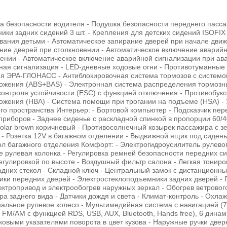
ка безопасности водителя - Подушка безопасности переднего пасс
ики задних сидений 3 шт. - Крепления для детских сидений ISOFIX
ывания детьми - Автоматическое запирание дверей при начале движ
ние дверей при столкновении - Автоматическое включение аварий
ении - Автоматическое включение аварийной сигнализации при ава
ая сигнализация - LED-дневные ходовые огни - Противотуманные
я ЭРА-ГЛОНАСС - Антиблокировочная система тормозов с системо
ожения (ABS+BAS) - Электронная система распределения тормозны
контроля устойчивости (ESC) с функцией отключения - Противобук
можения (HBA) - Система помощи при трогании на подъеме (HSА) -
ого пространства Интерьер: - Бортовой компьютер - Подсказчик пе
риборов - Заднее сиденье с раскладной спинкой в пропорции 60/4
Solar brown коричневый - Противосолнечный козырек пассажира с з
V - Розетка 12V в багажном отделении - Выдвижной ящик под сиден
ол багажного отделения Комфорт: - Электрогидроусилитель рулево
е рулевая колонка - Регулировка ремней безопасности передних с
егулировкой по высоте - Воздушный фильтр салона - Легкая тониров
адних стекол - Складной ключ - Центральный замок с дистанционн
ки передних дверей - Электростеклоподъемники задних дверей - 
ктропривод и электрообогрев наружных зеркал - Обогрев ветрового
ра заднего вида - Датчики дождя и света - Климат-контроль - Ох
альное рулевое колесо - Мультимедийная система с навигацией (7
 FM/AM с функцией RDS, USB, AUX, Bluetooth, Hands free), 6 динам
овыми указателями поворота в цвет кузова - Наружные ручки дверей