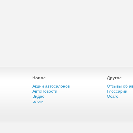
Новое
Другое
Акции автосалонов
Отзывы об а
АвтоНовости
Глоссарий
Видео
Осаго
Блоги