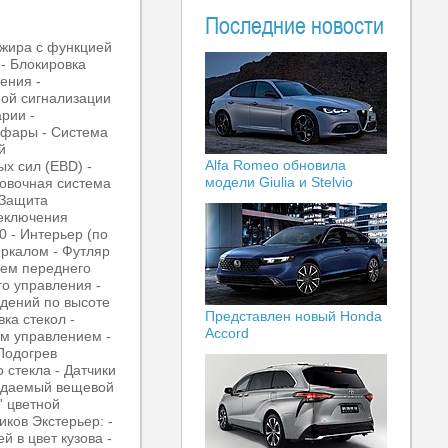
Последние новости
ажира с функцией
 - Блокировка
ения -
ной сигнализации
рии -
 фары - Система
й
Alfa Romeo обновила
х сил (EBD) -
модели Giulia и Stelvio
совочная система
 Защита
реключения
0 - Интерьер (по
еркалом - Футляр
ьем переднего
го управления -
идений по высоте
Представлен новый Honda
ка стекол -
Accord
ым управлением -
Подогрев
 стекла - Датчики
лаждаемый вещевой
' цветной
иков Экстерьер: -
 в цвет кузова -