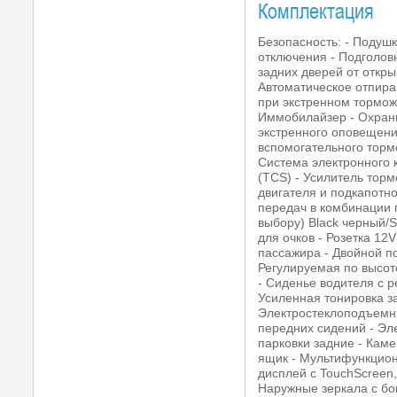
Комплектация
Безопасность: - Подуш
отключения - Подголовн
задних дверей от откр
Автоматическое отпира
при экстренном тормож
Иммобилайзер - Охранн
экстренного оповещени
вспомогательного торм
Система электронного 
(TCS) - Усилитель тор
двигателя и подкапотн
передач в комбинации п
выбору) Black черный/
для очков - Розетка 12
пассажира - Двойной п
Регулируемая по высот
- Сиденье водителя с р
Усиленная тонировка з
Электростеклоподъемни
передних сидений - Эле
парковки задние - Каме
ящик - Мультифункцион
дисплей с TouchScreen,
Наружные зеркала с бок