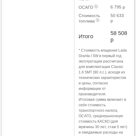
6 795 р
ОСАГО
Стоимость
50 633
р
топлива
58 508
Итого
р
* Стоимость владения Lada
Granta I SW в первый год
эксплуатации рассчитана
для комплектации Classic
1.6 5MT (90 л.с.), исходя из
технических характеристик
и цены, согласно
информации от
производителя.
Итоговая сумма включает в
себя стоимость
транспортного налога,
ОСАГО, среднерыночную
стоимость КАСКО (для
мужчины 30 лет, стаж 5 лет)
и ожидаемые расходы на