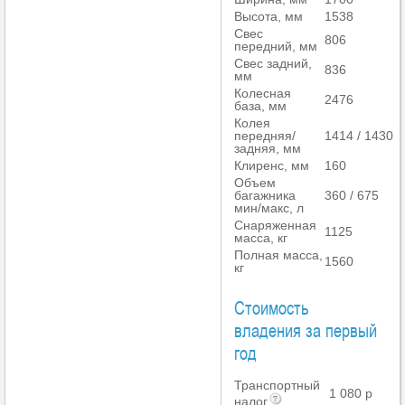
Высота, мм
1538
Свес
806
передний, мм
Свес задний,
836
мм
Колесная
2476
база, мм
Колея
передняя/
1414 / 1430
задняя, мм
Клиренс, мм
160
Объем
багажника
360 / 675
мин/макс, л
Снаряженная
1125
масса, кг
Полная масса,
1560
кг
Стоимость
владения за первый
год
Транспортный
1 080 р
налог