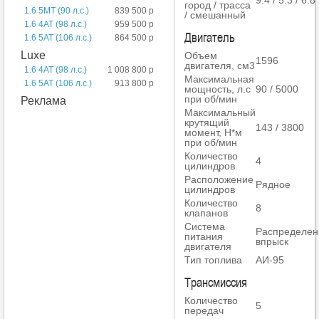
9.4 / 5.3 / 6.8
город / трасса
1.6 5MT (90 л.с.)
839 500 р
/ смешанный
1.6 4AT (98 л.с.)
959 500 р
Двигатель
1.6 5AT (106 л.с.)
864 500 р
Luxe
Объем
1596
двигателя, см3
1.6 4AT (98 л.с.)
1 008 800 р
Максимальная
1.6 5AT (106 л.с.)
913 800 р
мощность, л.с
90 / 5000
при об/мин
Реклама
Максимальный
крутящий
143 / 3800
момент, Н*м
при об/мин
Количество
4
цилиндров
Расположение
Рядное
цилиндров
Количество
8
клапанов
Система
Распределе
питания
впрыск
двигателя
Тип топлива
АИ-95
Трансмиссия
Количество
5
передач