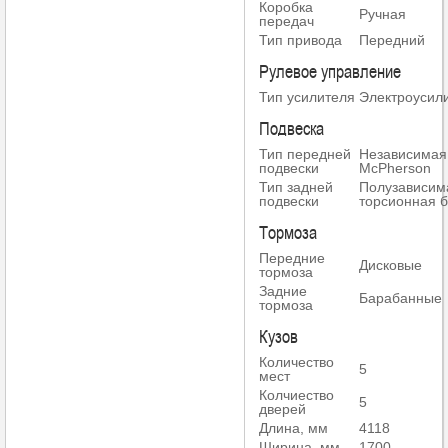
Коробка
Ручная
передач
Тип привода
Передний
Рулевое управление
Тип усилителя
Электроусил
Подвеска
Тип передней
Независимая
подвески
McPherson
Тип задней
Полузависим
подвески
торсионная 
Тормоза
Передние
Дисковые
тормоза
Задние
Барабанные
тормоза
Кузов
Количество
5
мест
Колчиество
5
дверей
Длина, мм
4118
Ширина, мм
1700