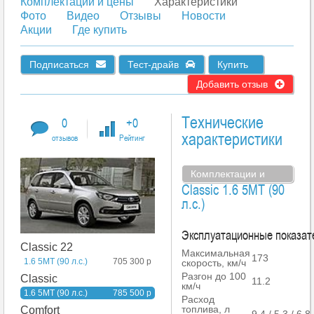
Комплектации и цены
Характеристики
Фото
Видео
Отзывы
Новости
Акции
Где купить
Подписаться
Тест-драйв
Купить
Добавить отзыв
Технические
0
+0
характеристики
отзывов
Рейтинг
Комплектации и
Classic 1.6 5MT (90
цены
л.с.)
Эксплуатационные показат
Classic 22
Максимальная
173
1.6 5MT (90 л.с.)
705 300 р
скорость, км/ч
Разгон до 100
Classic
11.2
км/ч
1.6 5MT (90 л.с.)
785 500 р
Расход
топлива, л
Comfort