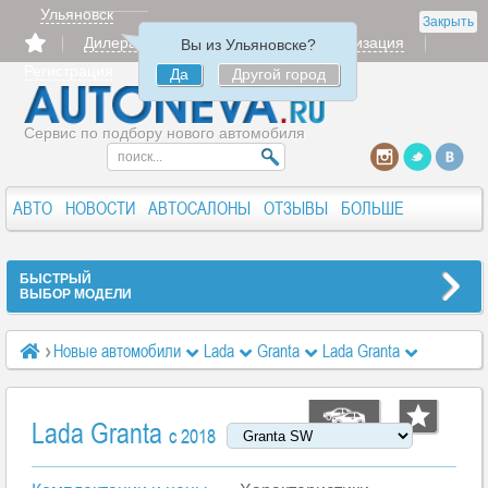
Ульяновск
Закрыть
Дилерам
Продать
Авторизация
Вы из Ульяновске?
Регистрация
Да
Другой город
Сервис по подбору нового автомобиля
АВТО
НОВОСТИ
АВТОСАЛОНЫ
ОТЗЫВЫ
БОЛЬШЕ
БЫСТРЫЙ
ВЫБОР МОДЕЛИ
Новые автомобили
Lada
Granta
Lada Granta
Характеристики
Classic 1.6 5MT (90 л.с.)
Lada Granta
c 2018